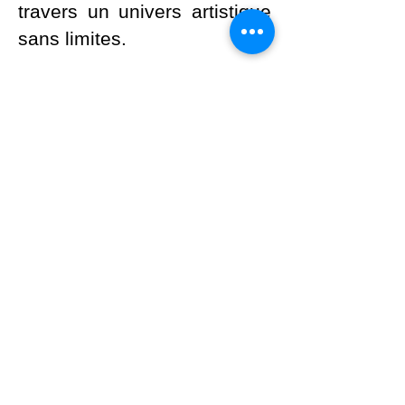
travers un univers artistique
sans limites.
Séjourner aux Jardins de
Spiktri, c’est s’offrir une
parenthèse unique, une
immersion totale dans la
créativité et l’évasion. On
vous attend pour vivre
l'expérience !
DES QUESTIONS ? CONTACTEZ-
NOUS AU :